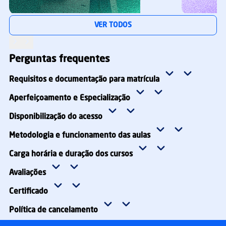
Especialização
Especialização
VER TODOS
Pós digital
Pós digital
Inteligência Artificial e Ciência De Dados Em Saúde
Neurociência A
MATRICULE-SE
Perguntas frequentes
Requisitos e documentação para matrícula
Aperfeiçoamento e Especialização
Disponibilização do acesso
Metodologia e funcionamento das aulas
Carga horária e duração dos cursos
Avaliações
Certificado
Política de cancelamento