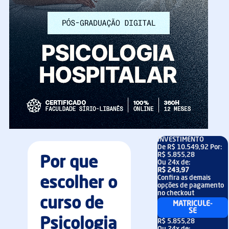
INVESTIMENTO
De
R$ 10.549,92
Por:
R$ 5.855,28
Por que
Ou
24x
de:
R$ 243,97
Confira as demais
escolher o
opções de pagamento
no checkout
curso de
MATRICULE-
SE
Psicologia
R$ 5.855,28