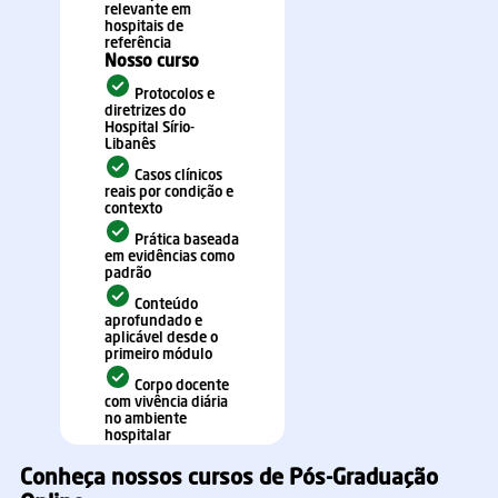
relevante em
hospitais de
referência
Nosso curso
Protocolos e
diretrizes do
Hospital Sírio-
Libanês
Casos clínicos
reais por condição e
contexto
Prática baseada
em evidências como
padrão
Conteúdo
aprofundado e
aplicável desde o
primeiro módulo
Corpo docente
com vivência diária
no ambiente
hospitalar
Conheça nossos cursos de Pós-Graduação