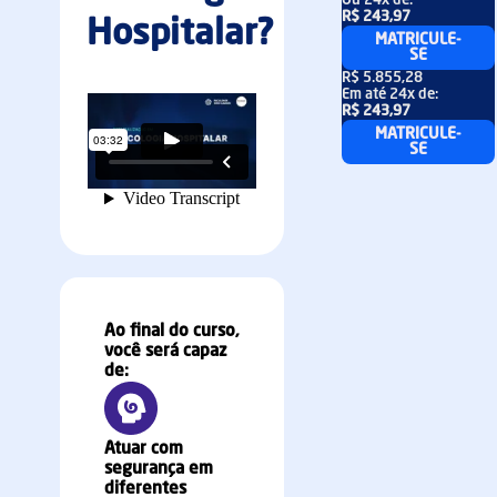
Ou
24x
de:
R$ 243,97
Hospitalar?
MATRICULE-
SE
R$ 5.855,28
Em até
24x
de:
R$ 243,97
MATRICULE-
SE
Ao final do curso,
você será capaz
de:
Atuar com
segurança em
diferentes