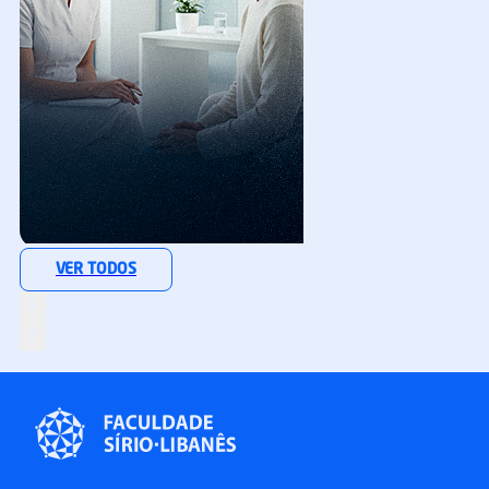
Especialização
VER TODOS
Pós digital
Psicologia Hospitalar
MATRICULE-SE