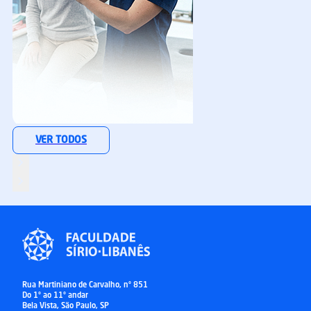
Especialização
VER TODOS
Pós digital
Fisioterapia Intensiva
MATRICULE-SE
Rua Martiniano de Carvalho, nº 851
Do 1º ao 11º andar
Bela Vista, São Paulo, SP