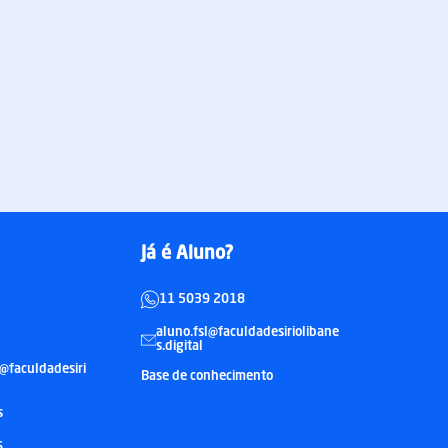
Já é Aluno?
11 5039 2018
aluno.fsl@faculdadesiriolibane
s.digital
@faculdadesiri
Base de conhecimento
s
6