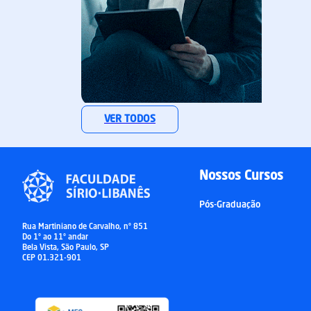
Aperfeiçoamento
VER TODOS
Gestão de Clínicas e Consultórios
MATRICULE-SE
Nossos Cursos
Pós-Graduação
Rua Martiniano de Carvalho, nº 851
Do 1º ao 11º andar
Bela Vista, São Paulo, SP
CEP 01.321-901