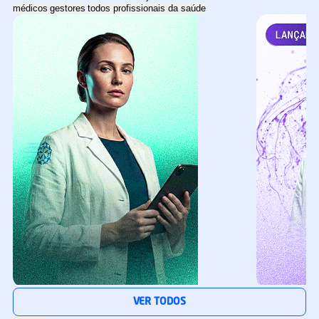
médicos
gestores
todos profissionais da saúde
Especialização
Especialização
VER TODOS
Pós digital
Pós digital
Inteligência Artificial e Ciência De Dados Em Saúde
Neurociência A