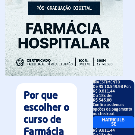
INVESTIMENTO
De
R$ 10.549,98
Por:
R$ 9.811,44
Por que
Ou
18x
de:
R$ 545,08
Confira as demais
escolher o
opções de pagamento
no checkout
curso de
MATRICULE-
SE
Farmácia
R$ 9.811,44