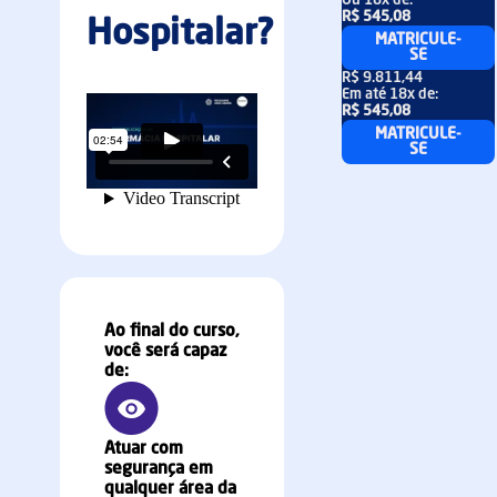
Ou
18x
de:
R$ 545,08
Hospitalar?
MATRICULE-
SE
R$ 9.811,44
Em até
18x
de:
R$ 545,08
MATRICULE-
SE
Ao final do curso,
você será capaz
de:
Atuar com
segurança em
qualquer área da