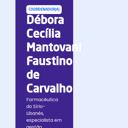
COORDENADOR(A)
Débora
Cecília
Mantovani
Faustino
de
Carvalho
Farmacêutica
do Sírio-
Libanês,
especialista em
gestão