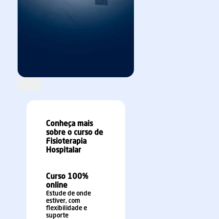
Maura Salaroli de Oliveira
Fernanda Justo Descio Boz
SAIBA MAIS
SAIBA MAIS
Conheça mais
sobre o curso de
Fisioterapia
Hospitalar
Curso 100%
online
Estude de onde
estiver, com
flexibilidade e
suporte