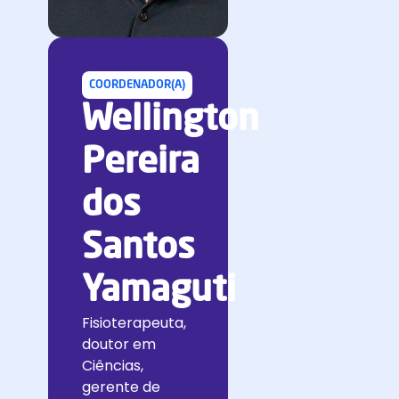
COORDENADOR(A)
Wellington
Pereira
dos
Santos
Yamaguti
Fisioterapeuta,
doutor em
Ciências,
gerente de