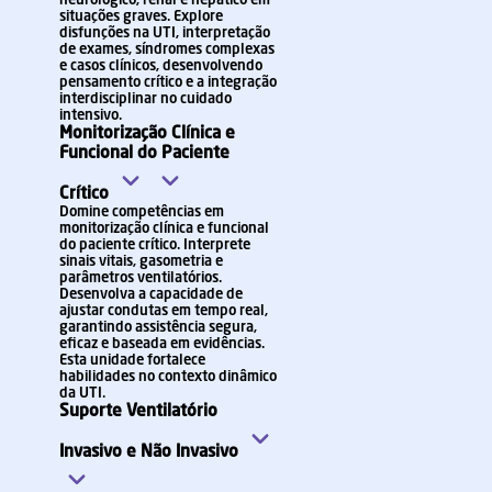
neurológico, renal e hepático em
situações graves. Explore
disfunções na UTI, interpretação
de exames, síndromes complexas
e casos clínicos, desenvolvendo
pensamento crítico e a integração
interdisciplinar no cuidado
intensivo
.
Monitorização Clínica e
Funcional do Paciente
Crítico
Domine competências em
monitorização clínica e funcional
do paciente crítico. Int
e
rprete
sinais vitais, gasometria e
parâmetros ventilatórios.
Desenvolva a capacidade de
ajustar condutas em tempo real,
garantindo assistência segura,
eficaz e baseada em evidências.
Esta unidade fortalece
habilidades no contexto dinâmico
da UTI.
Suporte Ventilatório
Invasivo e Não Invasivo