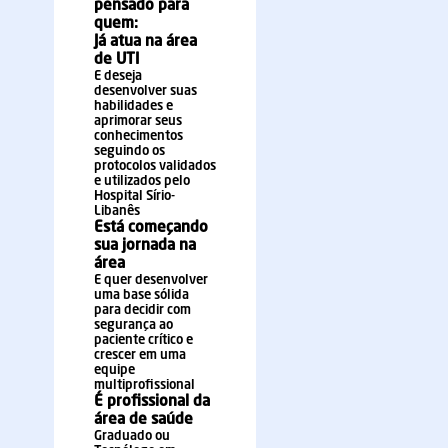
pensado para
quem:
Já atua na área
de UTI
E deseja
desenvolver suas
habilidades e
aprimorar seus
conhecimentos
seguindo os
protocolos validados
e utilizados pelo
Hospital Sírio-
Libanês
Está começando
sua jornada na
área
E quer desenvolver
uma base sólida
para decidir com
segurança ao
paciente crítico e
crescer em uma
equipe
multiprofissional
É profissional da
área de saúde
Graduado ou