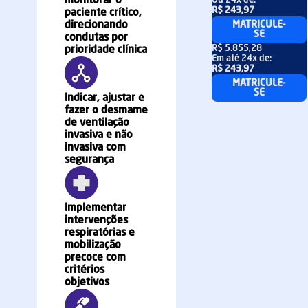
monitorar o
Ou
24x
de:
R$ 243,97
paciente crítico,
direcionando
MATRICULE-
SE
condutas por
R$ 5.855,28
prioridade clínica
Em até
24x
de:
R$ 243,97
MATRICULE-
SE
Indicar, ajustar e
fazer o desmame
de ventilação
invasiva e não
invasiva com
segurança
Implementar
intervenções
respiratórias e
mobilização
precoce com
critérios
objetivos